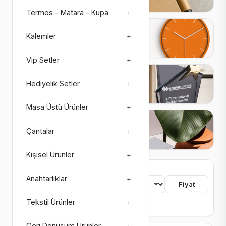
Termos - Matara - Kupa
+
Saatler
Kalemler
+
27 ürün
3 alt kategori
Vip Setler
+
Plaketler
Hediyelik Setler
+
26 ürün
4 alt kategori
Masa Üstü Ürünler
+
Matbaa Ürünleri
Çantalar
+
73 ürün
8 alt kategori
Kişisel Ürünler
+
755 ürün bulundu
Anahtarlıklar
+
Sıralama
Fiyat
Tekstil Ürünler
+
Renk