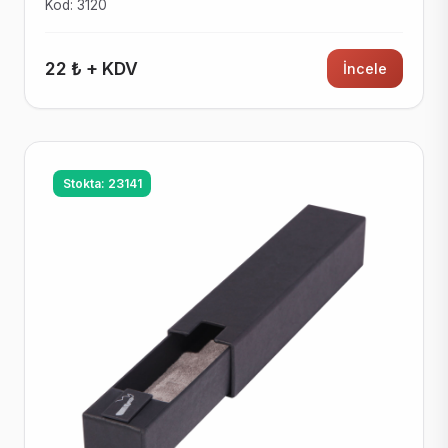
Kod: 3120
22 ₺ + KDV
İncele
Stokta: 23141