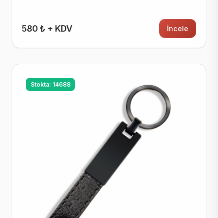
580 ₺ + KDV
İncele
Stokta: 14688