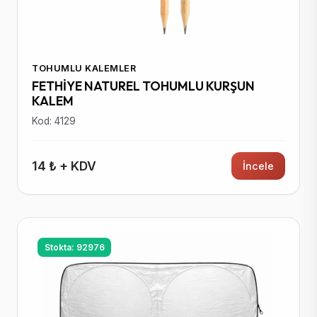
TOHUMLU KALEMLER
FETHİYE NATUREL TOHUMLU KURŞUN
KALEM
Kod: 4129
14 ₺ + KDV
İncele
Stokta: 92976