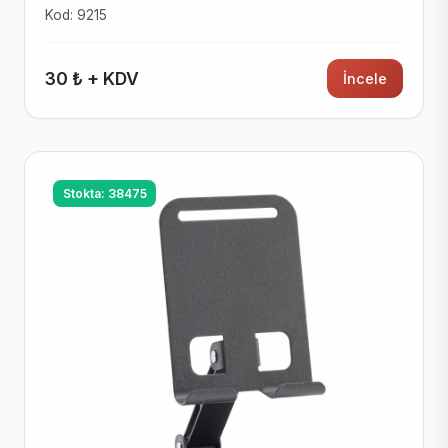
Kod: 9215
30 ₺ + KDV
İncele
Stokta: 38475