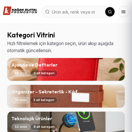
Kategori Vitrini
Hızlı filtrelemek için kategori seçin, ürün akışı aşağıda
otomatik güncellensin.
Ajanda ve Defterler
66 ürün
3 alt kategori
Organizer - Sekreterlik - Kılıf
10 ürün
3 alt kategori
Teknolojik Ürünler
52 ürün
8 alt kategori