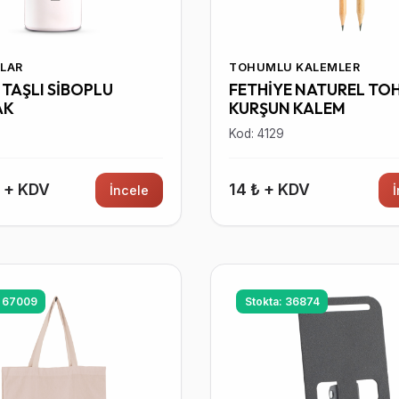
LAR
TOHUMLU KALEMLER
TAŞLI SİBOPLU
FETHİYE NATUREL TO
AK
KURŞUN KALEM
7
Kod: 4129
₺ + KDV
14 ₺ + KDV
İncele
: 67009
Stokta: 36874