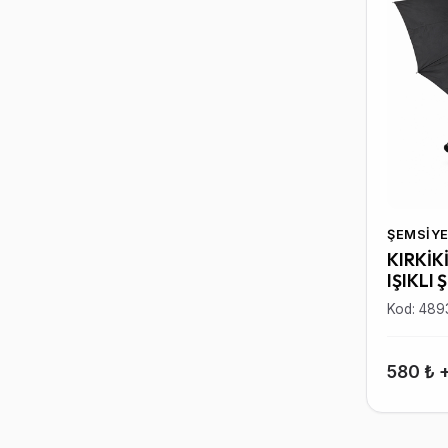
ŞEMSIYE
KIRKİK
IŞIKLI 
Kod: 489
580 ₺ 