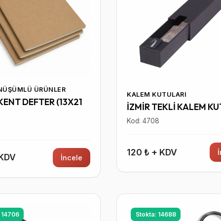
ÖNÜŞÜMLÜ ÜRÜNLER
KALEM KUTULARI
ENT DEFTER (13X21
İZMİR TEKLİ KALEM K
Kod: 4708
0
120 ₺ + KDV
 KDV
İncele
: 14706
Stokta: 14688