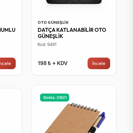
OTO GÜNEŞLIK
HUMLU
DATÇA KATLANABİLİR OTO
GÜNEŞLİK
Kod: 9491
198 ₺ + KDV
İncele
İncele
Stokta: 31821