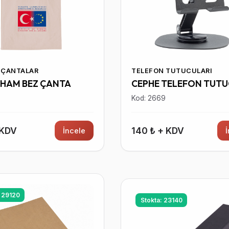
 ÇANTALAR
TELEFON TUTUCULARI
 HAM BEZ ÇANTA
CEPHE TELEFON TUT
5
Kod: 2669
 KDV
140 ₺ + KDV
İncele
: 29120
Stokta: 23140