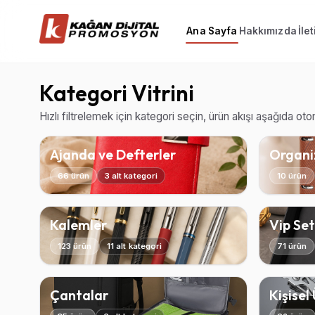
Ana Sayfa
Hakkımızda
İle
Kategori Vitrini
Hızlı filtrelemek için kategori seçin, ürün akışı aşağıda ot
Ajanda ve Defterler
Organiz
66 ürün
3 alt kategori
10 ürün
Kalemler
Vip Set
123 ürün
11 alt kategori
71 ürün
Çantalar
Kişisel