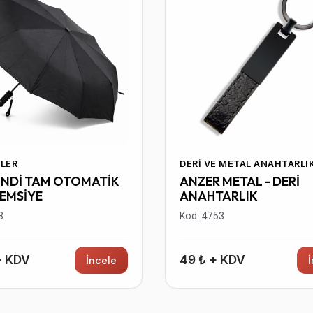
LER
DERI VE METAL ANAHTARLI
İNDİ TAM OTOMATİK
ANZER METAL - DERİ
ŞEMSİYE
ANAHTARLIK
3
Kod: 4753
+ KDV
49 ₺ + KDV
İncele