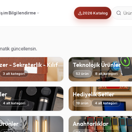
tişim
Bilgilendirme
2026 Katalog
omatik güncellensin.
er - Sekreterlik - Kılıf
Teknolojik Ürünler
3 alt kategori
52 ürün
8 alt kategori
ler
Hediyelik Setler
4 alt kategori
19 ürün
4 alt kategori
 Ürünler
Anahtarlıklar