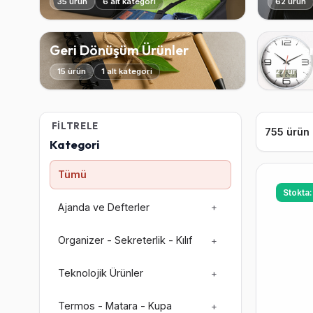
35 ürün
6 alt kategori
62 ürün
Geri Dönüşüm Ürünler
Saatle
15 ürün
1 alt kategori
27 ürün
FILTRELE
755 ürün
Kategori
Tümü
Stokta
Ajanda ve Defterler
+
Organizer - Sekreterlik - Kılıf
+
Teknolojik Ürünler
+
Termos - Matara - Kupa
+