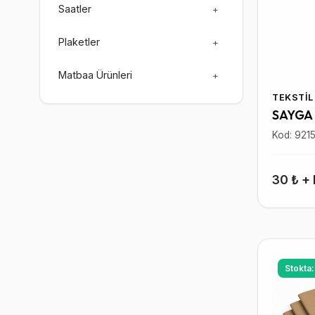
Saatler
+
Plaketler
+
Matbaa Ürünleri
+
TEKSTIL
SAYGA
Kod: 921
30 ₺ +
Stokta