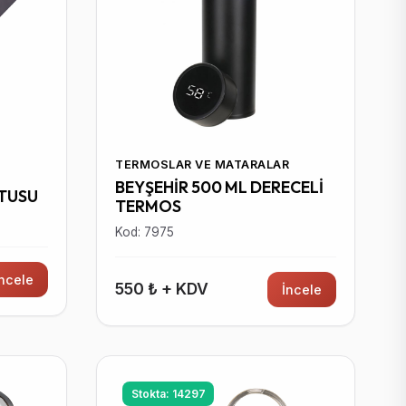
TERMOSLAR VE MATARALAR
BEYŞEHİR 500 ML DERECELİ
UTUSU
TERMOS
Kod: 7975
İncele
550 ₺ + KDV
İncele
Stokta: 14297