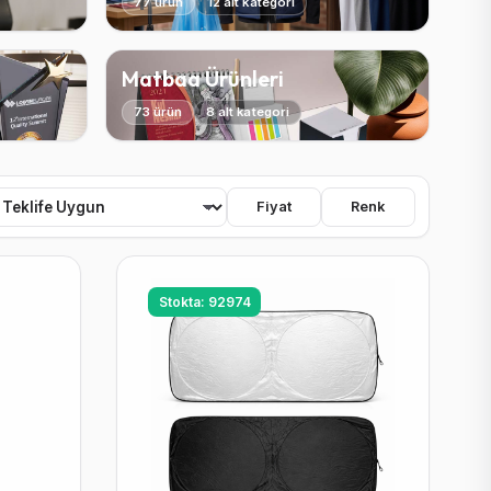
77 ürün
12 alt kategori
Matbaa Ürünleri
73 ürün
8 alt kategori
Fiyat
Renk
Stokta: 92974