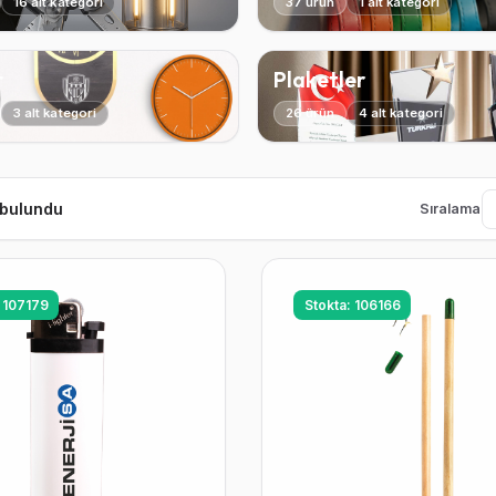
16 alt kategori
37 ürün
1 alt kategori
r
Plaketler
3 alt kategori
26 ürün
4 alt kategori
 bulundu
Sıralama
: 107179
Stokta: 106166