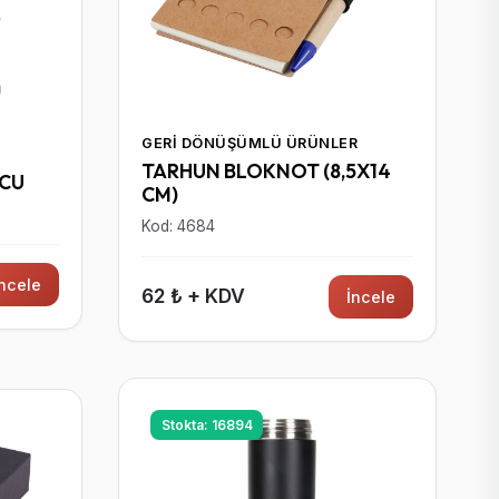
GERI DÖNÜŞÜMLÜ ÜRÜNLER
TARHUN BLOKNOT (8,5X14
UCU
CM)
Kod: 4684
İncele
62 ₺ + KDV
İncele
Stokta: 16894