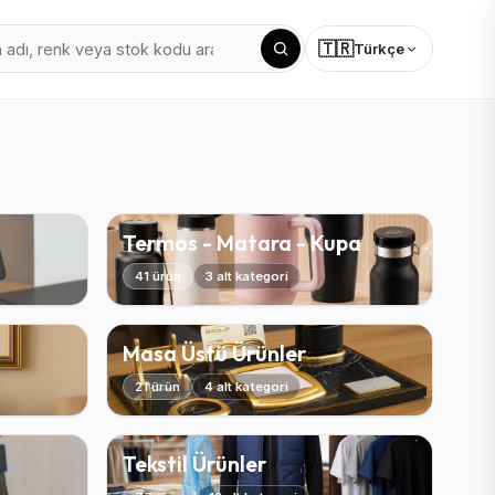
🇹🇷
Türkçe
Termos - Matara - Kupa
41 ürün
3 alt kategori
Masa Üstü Ürünler
21 ürün
4 alt kategori
Tekstil Ürünler