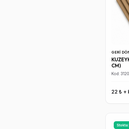
GERI D
KUZEYK
CM)
Kod: 312
22 ₺ +
Stokta