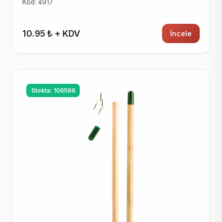
Kod: 4917
10.95 ₺ + KDV
İncele
Stokta: 106566