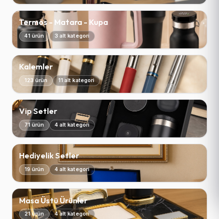
Termos - Matara - Kupa
41 ürün
3 alt kategori
Kalemler
123 ürün
11 alt kategori
Vip Setler
71 ürün
4 alt kategori
Hediyelik Setler
19 ürün
4 alt kategori
Masa Üstü Ürünler
21 ürün
4 alt kategori