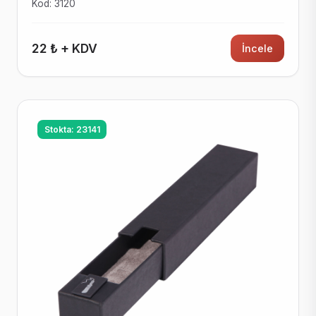
Kod: 3120
22 ₺ + KDV
İncele
Stokta: 23141