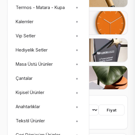
Termos - Matara - Kupa
+
Saatler
Kalemler
+
27 ürün
3 alt kategori
Vip Setler
+
Plaketler
Hediyelik Setler
+
26 ürün
4 alt kategori
Masa Üstü Ürünler
+
Matbaa Ürünleri
Çantalar
+
73 ürün
8 alt kategori
Kişisel Ürünler
+
755 ürün bulundu
Anahtarlıklar
+
Sıralama
Fiyat
Tekstil Ürünler
+
Renk