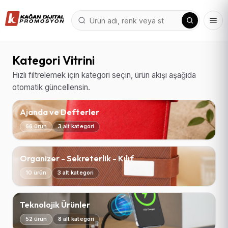
Kategori Vitrini
Hızlı filtrelemek için kategori seçin, ürün akışı aşağıda
otomatik güncellensin.
Ajanda ve Defterler
66 ürün
3 alt kategori
Organizer - Sekreterlik - Kılıf
10 ürün
3 alt kategori
Teknolojik Ürünler
52 ürün
8 alt kategori