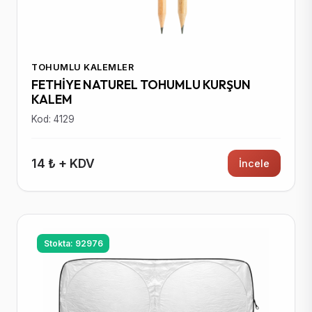
TOHUMLU KALEMLER
FETHİYE NATUREL TOHUMLU KURŞUN
KALEM
Kod: 4129
14 ₺ + KDV
İncele
Stokta: 92976