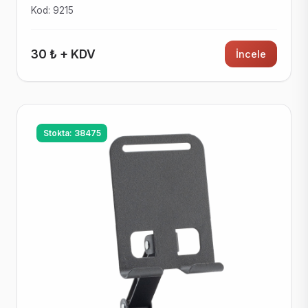
Kod: 9215
30 ₺ + KDV
İncele
Stokta: 38475