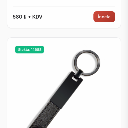
580 ₺ + KDV
İncele
Stokta: 14688