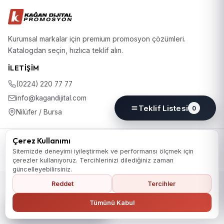
Kurumsal markalar için premium promosyon çözümleri.
Katalogdan seçin, hızlıca teklif alın.
İLETIŞIM
(0224) 220 77 77
info@kagandijital.com
Teklif Listesi
0
Nilüfer / Bursa
© 2026 KD Promosyon. Tüm hakları saklıdır.
Çerez Kullanımı
Koleksiyon
Hakkımızda
İletişim
KVKK Aydınlatma Metni
Sitemizde deneyimi iyileştirmek ve performansı ölçmek için
Gizlilik Politikası
Çerez Politikası
Çerez Tercihleri
çerezler kullanıyoruz. Tercihlerinizi dilediğiniz zaman
güncelleyebilirsiniz.
Reddet
Tercihler
Ana Sayfaya Dön
Tümünü Kabul