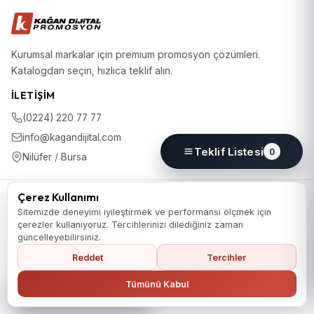
Kurumsal markalar için premium promosyon çözümleri.
Katalogdan seçin, hızlıca teklif alın.
İLETIŞIM
(0224) 220 77 77
info@kagandijital.com
Teklif Listesi
0
Nilüfer / Bursa
© 2026 KD Promosyon. Tüm hakları saklıdır.
Çerez Kullanımı
Koleksiyon
Hakkımızda
İletişim
KVKK Aydınlatma Metni
Sitemizde deneyimi iyileştirmek ve performansı ölçmek için
Gizlilik Politikası
Çerez Politikası
Çerez Tercihleri
çerezler kullanıyoruz. Tercihlerinizi dilediğiniz zaman
güncelleyebilirsiniz.
Reddet
Tercihler
Ana Sayfaya Dön
Tümünü Kabul