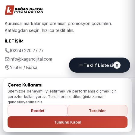
Kurumsal markalar için premium promosyon çözümleri.
Katalogdan seçin, hızlıca teklif alın.
İLETIŞIM
(0224) 220 77 77
info@kagandijital.com
Teklif Listesi
0
Nilüfer / Bursa
© 2026 KD Promosyon. Tüm hakları saklıdır.
Çerez Kullanımı
Koleksiyon
Hakkımızda
İletişim
KVKK Aydınlatma Metni
Sitemizde deneyimi iyileştirmek ve performansı ölçmek için
Gizlilik Politikası
Çerez Politikası
Çerez Tercihleri
çerezler kullanıyoruz. Tercihlerinizi dilediğiniz zaman
güncelleyebilirsiniz.
Reddet
Tercihler
Ana Sayfaya Dön
Tümünü Kabul