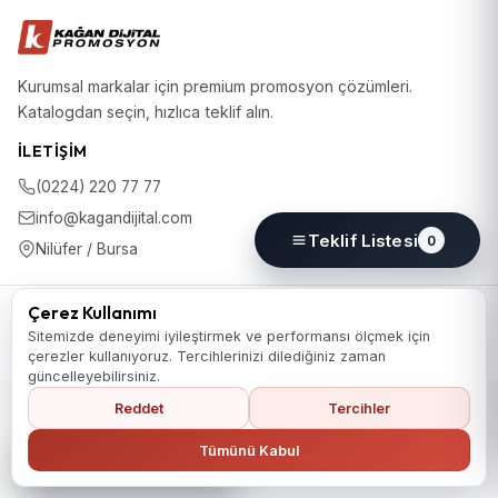
Kurumsal markalar için premium promosyon çözümleri.
Katalogdan seçin, hızlıca teklif alın.
İLETIŞIM
(0224) 220 77 77
info@kagandijital.com
Teklif Listesi
0
Nilüfer / Bursa
© 2026 KD Promosyon. Tüm hakları saklıdır.
Çerez Kullanımı
Koleksiyon
Hakkımızda
İletişim
KVKK Aydınlatma Metni
Sitemizde deneyimi iyileştirmek ve performansı ölçmek için
Gizlilik Politikası
Çerez Politikası
Çerez Tercihleri
çerezler kullanıyoruz. Tercihlerinizi dilediğiniz zaman
güncelleyebilirsiniz.
Reddet
Tercihler
Ana Sayfaya Dön
Tümünü Kabul