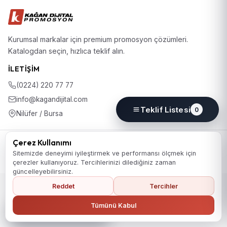
Kurumsal markalar için premium promosyon çözümleri.
Katalogdan seçin, hızlıca teklif alın.
İLETIŞIM
(0224) 220 77 77
info@kagandijital.com
Teklif Listesi
0
Nilüfer / Bursa
© 2026 KD Promosyon. Tüm hakları saklıdır.
Çerez Kullanımı
Koleksiyon
Hakkımızda
İletişim
KVKK Aydınlatma Metni
Sitemizde deneyimi iyileştirmek ve performansı ölçmek için
Gizlilik Politikası
Çerez Politikası
Çerez Tercihleri
çerezler kullanıyoruz. Tercihlerinizi dilediğiniz zaman
güncelleyebilirsiniz.
Reddet
Tercihler
Ana Sayfaya Dön
Tümünü Kabul