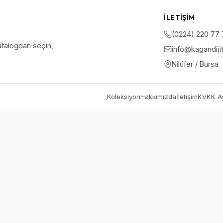
İLETIŞIM
(0224) 220 77
talogdan seçin,
info@kagandiji
Nilüfer / Bursa
Koleksiyon
Hakkımızda
İletişim
KVKK Ay