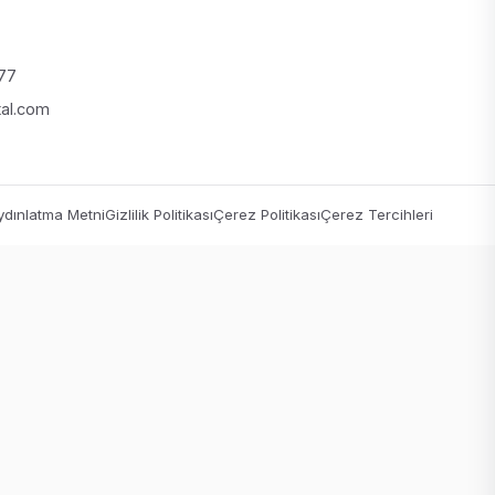
 77
tal.com
dınlatma Metni
Gizlilik Politikası
Çerez Politikası
Çerez Tercihleri