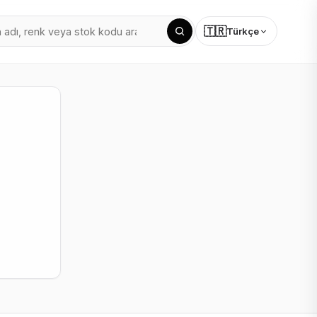
🇹🇷
Türkçe