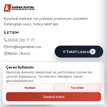
Kurumsal markalar için premium promosyon çözümleri.
Katalogdan seçin, hızlıca teklif alın.
İLETIŞIM
(0224) 220 77 77
info@kagandijital.com
Teklif Listesi
0
Nilüfer / Bursa
© 2026 KD Promosyon. Tüm hakları saklıdır.
Çerez Kullanımı
Koleksiyon
Hakkımızda
İletişim
KVKK Aydınlatma Metni
Sitemizde deneyimi iyileştirmek ve performansı ölçmek için
Gizlilik Politikası
Çerez Politikası
Çerez Tercihleri
çerezler kullanıyoruz. Tercihlerinizi dilediğiniz zaman
güncelleyebilirsiniz.
Reddet
Tercihler
Ana Sayfaya Dön
Tümünü Kabul