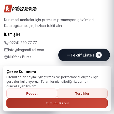
Kurumsal markalar için premium promosyon çözümleri.
Katalogdan seçin, hızlıca teklif alın.
İLETIŞIM
(0224) 220 77 77
info@kagandijital.com
Teklif Listesi
0
Nilüfer / Bursa
© 2026 KD Promosyon. Tüm hakları saklıdır.
Çerez Kullanımı
Koleksiyon
Hakkımızda
İletişim
KVKK Aydınlatma Metni
Sitemizde deneyimi iyileştirmek ve performansı ölçmek için
Gizlilik Politikası
Çerez Politikası
Çerez Tercihleri
çerezler kullanıyoruz. Tercihlerinizi dilediğiniz zaman
güncelleyebilirsiniz.
Reddet
Tercihler
Ana Sayfaya Dön
Tümünü Kabul