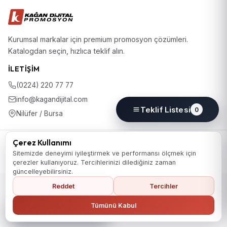
Kurumsal markalar için premium promosyon çözümleri.
Katalogdan seçin, hızlıca teklif alın.
İLETIŞIM
(0224) 220 77 77
info@kagandijital.com
Teklif Listesi
0
Nilüfer / Bursa
© 2026 KD Promosyon. Tüm hakları saklıdır.
Çerez Kullanımı
Koleksiyon
Hakkımızda
İletişim
KVKK Aydınlatma Metni
Sitemizde deneyimi iyileştirmek ve performansı ölçmek için
Gizlilik Politikası
Çerez Politikası
Çerez Tercihleri
çerezler kullanıyoruz. Tercihlerinizi dilediğiniz zaman
güncelleyebilirsiniz.
Reddet
Tercihler
Ana Sayfaya Dön
Tümünü Kabul