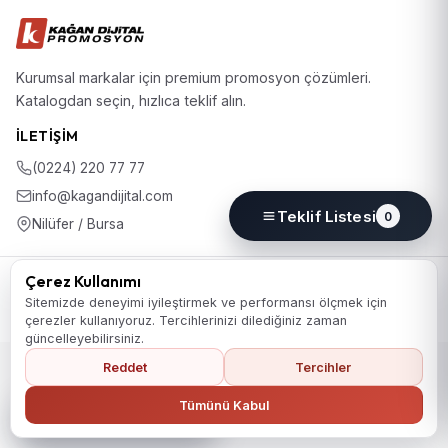
Kurumsal markalar için premium promosyon çözümleri.
Katalogdan seçin, hızlıca teklif alın.
İLETIŞIM
(0224) 220 77 77
info@kagandijital.com
Teklif Listesi
0
Nilüfer / Bursa
© 2026 KD Promosyon. Tüm hakları saklıdır.
Çerez Kullanımı
Koleksiyon
Hakkımızda
İletişim
KVKK Aydınlatma Metni
Sitemizde deneyimi iyileştirmek ve performansı ölçmek için
Gizlilik Politikası
Çerez Politikası
Çerez Tercihleri
çerezler kullanıyoruz. Tercihlerinizi dilediğiniz zaman
güncelleyebilirsiniz.
Reddet
Tercihler
Ana Sayfaya Dön
Tümünü Kabul