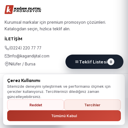
Kurumsal markalar için premium promosyon çözümleri.
Katalogdan seçin, hızlıca teklif alın.
İLETIŞIM
(0224) 220 77 77
info@kagandijital.com
Teklif Listesi
0
Nilüfer / Bursa
© 2026 KD Promosyon. Tüm hakları saklıdır.
Çerez Kullanımı
Koleksiyon
Hakkımızda
İletişim
KVKK Aydınlatma Metni
Sitemizde deneyimi iyileştirmek ve performansı ölçmek için
Gizlilik Politikası
Çerez Politikası
Çerez Tercihleri
çerezler kullanıyoruz. Tercihlerinizi dilediğiniz zaman
güncelleyebilirsiniz.
Reddet
Tercihler
Ana Sayfaya Dön
Tümünü Kabul