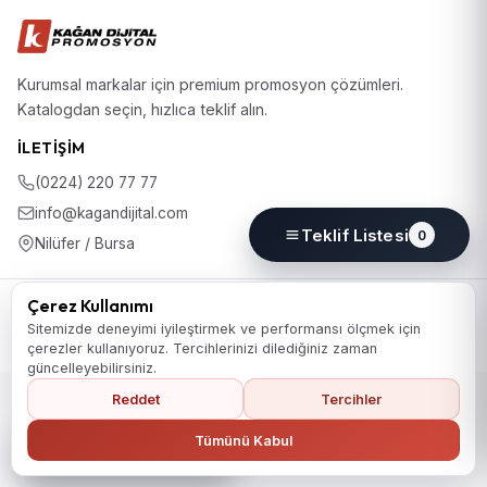
Kurumsal markalar için premium promosyon çözümleri.
Katalogdan seçin, hızlıca teklif alın.
İLETIŞIM
(0224) 220 77 77
info@kagandijital.com
Teklif Listesi
0
Nilüfer / Bursa
© 2026 KD Promosyon. Tüm hakları saklıdır.
Çerez Kullanımı
Koleksiyon
Hakkımızda
İletişim
KVKK Aydınlatma Metni
Sitemizde deneyimi iyileştirmek ve performansı ölçmek için
Gizlilik Politikası
Çerez Politikası
Çerez Tercihleri
çerezler kullanıyoruz. Tercihlerinizi dilediğiniz zaman
güncelleyebilirsiniz.
Reddet
Tercihler
Ana Sayfaya Dön
Tümünü Kabul