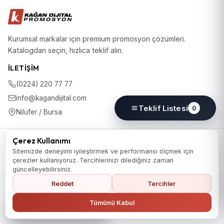
Kurumsal markalar için premium promosyon çözümleri.
Katalogdan seçin, hızlıca teklif alın.
İLETIŞIM
(0224) 220 77 77
info@kagandijital.com
Teklif Listesi
0
Nilüfer / Bursa
© 2026 KD Promosyon. Tüm hakları saklıdır.
Çerez Kullanımı
Koleksiyon
Hakkımızda
İletişim
KVKK Aydınlatma Metni
Sitemizde deneyimi iyileştirmek ve performansı ölçmek için
Gizlilik Politikası
Çerez Politikası
Çerez Tercihleri
çerezler kullanıyoruz. Tercihlerinizi dilediğiniz zaman
güncelleyebilirsiniz.
Reddet
Tercihler
Ana Sayfaya Dön
Tümünü Kabul