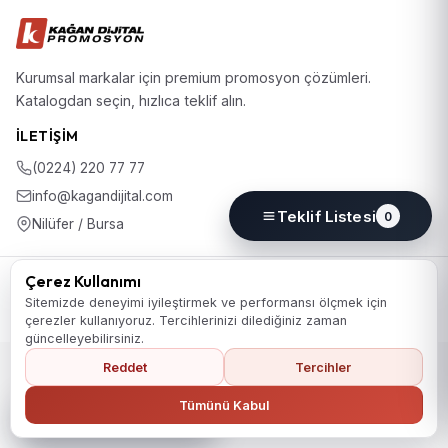
Kurumsal markalar için premium promosyon çözümleri.
Katalogdan seçin, hızlıca teklif alın.
İLETIŞIM
(0224) 220 77 77
info@kagandijital.com
Teklif Listesi
0
Nilüfer / Bursa
© 2026 KD Promosyon. Tüm hakları saklıdır.
Çerez Kullanımı
Koleksiyon
Hakkımızda
İletişim
KVKK Aydınlatma Metni
Sitemizde deneyimi iyileştirmek ve performansı ölçmek için
Gizlilik Politikası
Çerez Politikası
Çerez Tercihleri
çerezler kullanıyoruz. Tercihlerinizi dilediğiniz zaman
güncelleyebilirsiniz.
Reddet
Tercihler
Ana Sayfaya Dön
Tümünü Kabul