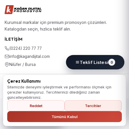
Kurumsal markalar için premium promosyon çözümleri.
Katalogdan seçin, hızlıca teklif alın.
İLETIŞIM
(0224) 220 77 77
info@kagandijital.com
Teklif Listesi
0
Nilüfer / Bursa
© 2026 KD Promosyon. Tüm hakları saklıdır.
Çerez Kullanımı
Koleksiyon
Hakkımızda
İletişim
KVKK Aydınlatma Metni
Sitemizde deneyimi iyileştirmek ve performansı ölçmek için
Gizlilik Politikası
Çerez Politikası
Çerez Tercihleri
çerezler kullanıyoruz. Tercihlerinizi dilediğiniz zaman
güncelleyebilirsiniz.
Reddet
Tercihler
Ana Sayfaya Dön
Tümünü Kabul