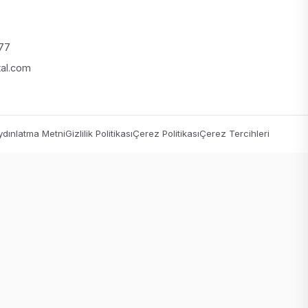
 77
tal.com
dınlatma Metni
Gizlilik Politikası
Çerez Politikası
Çerez Tercihleri