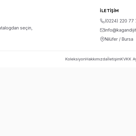
İLETIŞIM
(0224) 220 77
talogdan seçin,
info@kagandiji
Nilüfer / Bursa
Koleksiyon
Hakkımızda
İletişim
KVKK Ay