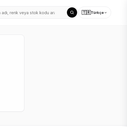
🇹🇷
Türkçe