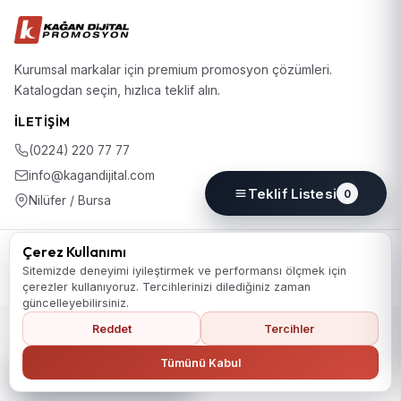
Kurumsal markalar için premium promosyon çözümleri.
Katalogdan seçin, hızlıca teklif alın.
İLETIŞIM
(0224) 220 77 77
info@kagandijital.com
Teklif Listesi
0
Nilüfer / Bursa
© 2026 KD Promosyon. Tüm hakları saklıdır.
Çerez Kullanımı
Koleksiyon
Hakkımızda
İletişim
KVKK Aydınlatma Metni
Sitemizde deneyimi iyileştirmek ve performansı ölçmek için
Gizlilik Politikası
Çerez Politikası
Çerez Tercihleri
çerezler kullanıyoruz. Tercihlerinizi dilediğiniz zaman
güncelleyebilirsiniz.
Reddet
Tercihler
Ana Sayfaya Dön
Tümünü Kabul