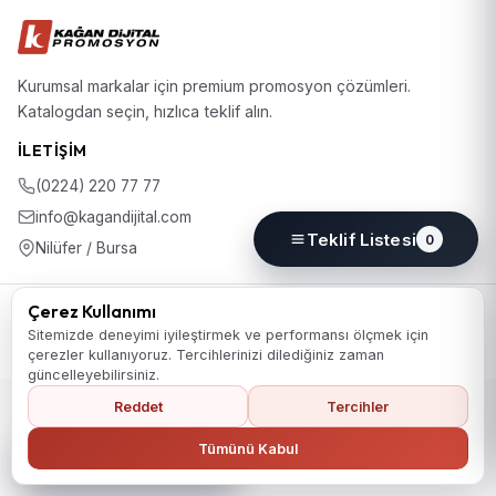
Kurumsal markalar için premium promosyon çözümleri.
Katalogdan seçin, hızlıca teklif alın.
İLETIŞIM
(0224) 220 77 77
info@kagandijital.com
Teklif Listesi
0
Nilüfer / Bursa
© 2026 KD Promosyon. Tüm hakları saklıdır.
Çerez Kullanımı
Koleksiyon
Hakkımızda
İletişim
KVKK Aydınlatma Metni
Sitemizde deneyimi iyileştirmek ve performansı ölçmek için
Gizlilik Politikası
Çerez Politikası
Çerez Tercihleri
çerezler kullanıyoruz. Tercihlerinizi dilediğiniz zaman
güncelleyebilirsiniz.
Reddet
Tercihler
Ana Sayfaya Dön
Tümünü Kabul